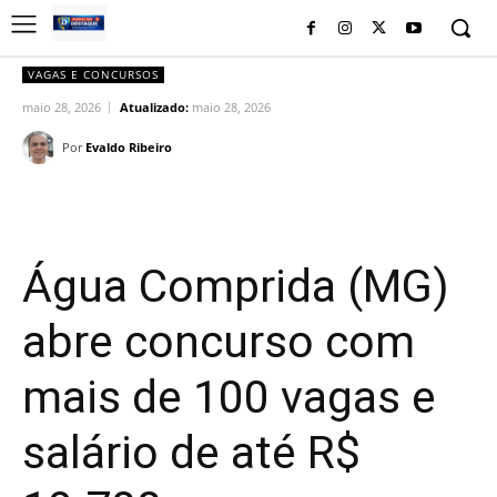
VAGAS E CONCURSOS
maio 28, 2026
Atualizado:
maio 28, 2026
Por
Evaldo Ribeiro
Facebook
Twitter
Pinterest
Wh
Água Comprida (MG)
abre concurso com
mais de 100 vagas e
salário de até R$