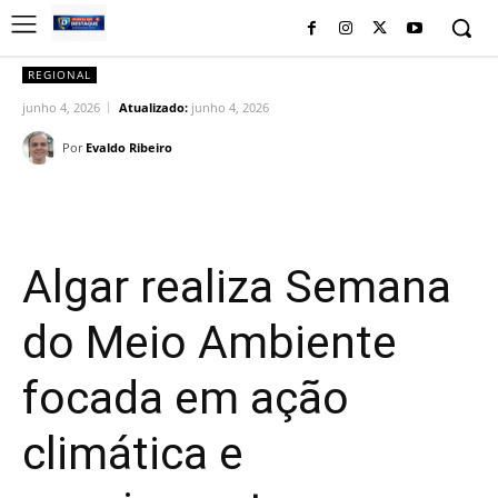
REGIONAL
junho 4, 2026
Atualizado:
junho 4, 2026
Por
Evaldo Ribeiro
Facebook
Twitter
Pinterest
Wh
Algar realiza Semana
do Meio Ambiente
focada em ação
climática e