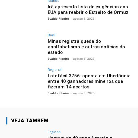
Mundo
Irã apresenta lista de exigências aos
EUA para reabrir o Estreito de Ormuz
Evaldo Ribeiro
-
agosto 8, 2026
Brasil
Minas registra queda do
analfabetismo e outras notícias do
estado
Evaldo Ribeiro
-
agosto 8, 2026
Regional
Lotofácil 3756: aposta em Uberlândia
entre 40 ganhadores mineiros que
fizeram 14 acertos
Evaldo Ribeiro
-
agosto 8, 2026
VEJA TAMBÉM
Regional
Homem de 49 anos é morto a