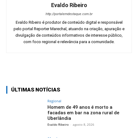
Evaldo Ribeiro
http://portalemdestaque.com.br
Evaldo Ribeiro é produtor de conteúdo digital e responsável
pelo portal Reporter Marechal, atuando na criação, apuração e
divulgação de conteúdos informativos de interesse público,
com foco regional e relevância para a comunidade.
Facebook
Twitter
Pinterest
Wh
ÚLTIMAS NOTÍCIAS
Regional
Homem de 49 anos é morto a
facadas em bar na zona rural de
Uberlândia
Evaldo Ribeiro
-
agosto 8, 2026