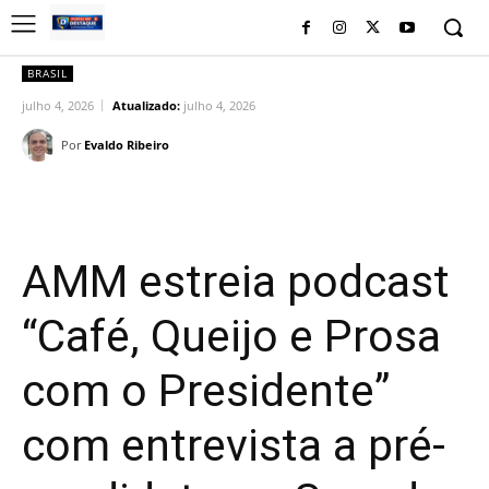
BRASIL
julho 4, 2026
Atualizado:
julho 4, 2026
Por
Evaldo Ribeiro
Facebook
Twitter
Pinterest
Wh
AMM estreia podcast
“Café, Queijo e Prosa
com o Presidente”
com entrevista a pré-