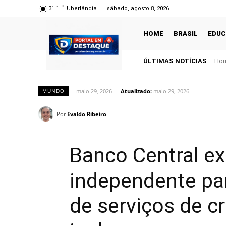
C
31.1
Uberlândia
sábado, agosto 8, 2026
HOME
BRASIL
EDU
ÚLTIMAS NOTÍCIAS
Hom
maio 29, 2026
Atualizado:
maio 29, 2026
MUNDO
Por
Evaldo Ribeiro
Banco Central exi
independente par
de serviços de cr