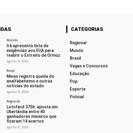
IDAS
CATEGORIAS
Mundo
Regional
Irã apresenta lista de
exigências aos EUA para
Mundo
reabrir o Estreito de Ormuz
Brasil
agosto 8, 2026
Vagas e Concursos
Brasil
Educação
Minas registra queda do
analfabetismo e outras
Pop
notícias do estado
Esporte
agosto 8, 2026
Policial
Regional
Lotofácil 3756: aposta em
Uberlândia entre 40
ganhadores mineiros que
fizeram 14 acertos
agosto 8, 2026