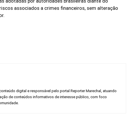
s adotadas por autoridades brasileiras diante do
riscos associados a crimes financeiros, sem alteração
or.
conteúdo digital e responsável pelo portal Reporter Marechal, atuando
gação de conteúdos informativos de interesse público, com foco
 comunidade.
Twitter
Pinterest
WhatsApp