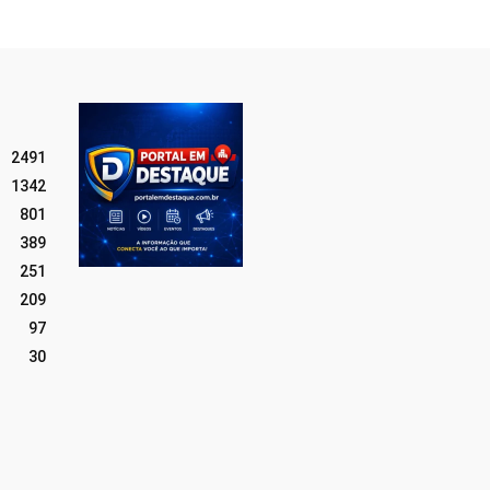
2491
1342
801
389
251
209
97
30