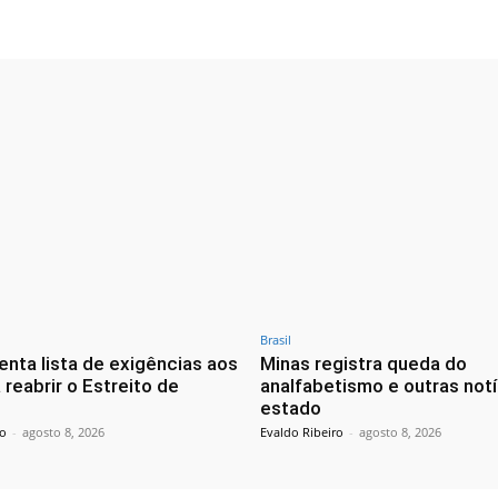
Brasil
enta lista de exigências aos
Minas registra queda do
reabrir o Estreito de
analfabetismo e outras notí
estado
ro
-
agosto 8, 2026
Evaldo Ribeiro
-
agosto 8, 2026