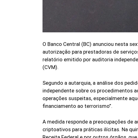
O Banco Central (BC) anunciou nesta sexta
autorização para prestadoras de serviços
relatório emitido por auditoria independ
(CVM).
Segundo a autarquia, a análise dos pedid
independente sobre os procedimentos ado
operações suspeitas, especialmente aque
financiamento ao terrorismo”.
A medida responde a preocupações de au
criptoativos para práticas ilícitas. Na q
Receita Federal e por outros órgãos, qu