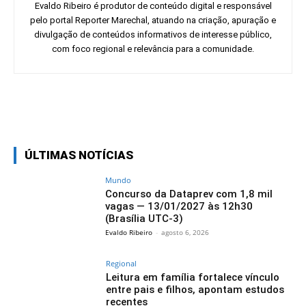
Evaldo Ribeiro é produtor de conteúdo digital e responsável
pelo portal Reporter Marechal, atuando na criação, apuração e
divulgação de conteúdos informativos de interesse público,
com foco regional e relevância para a comunidade.
Facebook
Twitter
Pinterest
Wh
ÚLTIMAS NOTÍCIAS
Mundo
Concurso da Dataprev com 1,8 mil
vagas — 13/01/2027 às 12h30
(Brasília UTC-3)
Evaldo Ribeiro
-
agosto 6, 2026
Regional
Leitura em família fortalece vínculo
entre pais e filhos, apontam estudos
recentes