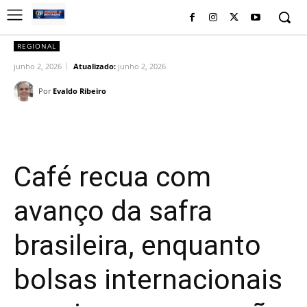
REGIONAL
junho 2, 2026
Atualizado:
junho 2, 2026
Por
Evaldo Ribeiro
Facebook
Twitter
Pinterest
Wh
Café recua com
avanço da safra
brasileira, enquanto
bolsas internacionais