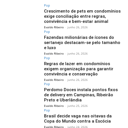
Pop
Crescimento de pets em condomínios
exige conciliação entre regras,
convivência e bem-estar animal
Evaldo Ribeiro
-
junho 26, 2026
Pop
Fazendas milionárias de ícones do
sertanejo destacam-se pelo tamanho
e luxo
Evaldo Ribeiro
-
junho 26, 2026
Pop
Regras de lazer em condomínios
exigem organização para garantir
convivência e conservação
Evaldo Ribeiro
-
junho 26, 2026
Pop
Perdomo Doces instala pontos fixos
de delivery em Campinas, Ribeirão
Preto e Uberlândia
Evaldo Ribeiro
-
junho 25, 2026
Pop
Brasil decide vaga nas oitavas da
Copa do Mundo contra a Escócia
Evaldo Ribeiro
-
junho 24, 2026