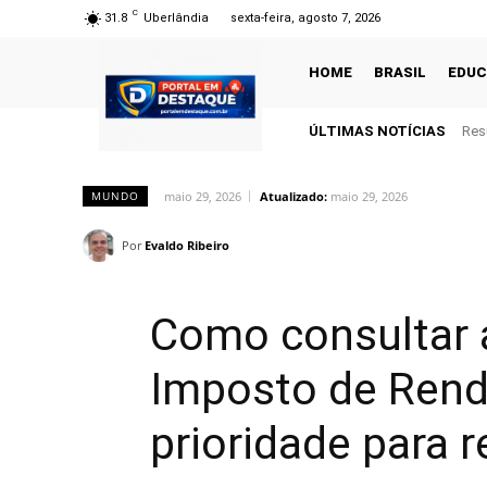
C
31.8
Uberlândia
sexta-feira, agosto 7, 2026
HOME
BRASIL
EDU
ÚLTIMAS NOTÍCIAS
Res
maio 29, 2026
Atualizado:
maio 29, 2026
MUNDO
Por
Evaldo Ribeiro
Como consultar a
Imposto de Ren
prioridade para 