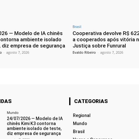
Brasil
26 — Modelo de IA chinês
Cooperativa devolve R$ 62
contorna ambiente isolado
a cooperados após vitória 
, diz empresa de segurança
Justiça sobre Funrural
ro
-
agosto 7, 2026
Evaldo Ribeiro
-
agosto 7, 2026
IDAS
CATEGORIAS
Mundo
Regional
24/07/2026 — Modelo de IA
chinês Kimi K3 contorna
Mundo
ambiente isolado de teste,
Brasil
diz empresa de segurança