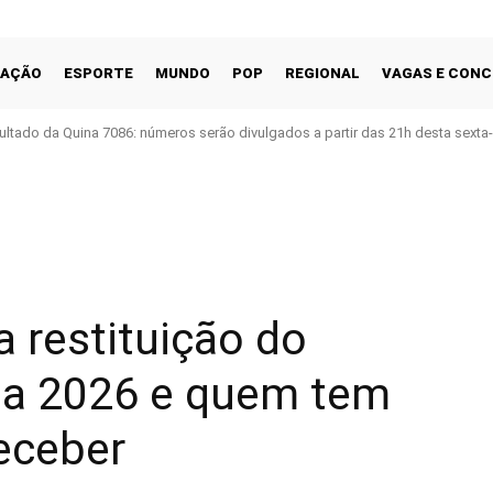
CAÇÃO
ESPORTE
MUNDO
POP
REGIONAL
VAGAS E CON
ultado da Quina 7086: números serão divulgados a partir das 21h desta sexta-f
Facebook
Share
 restituição do
da 2026 e quem tem
receber