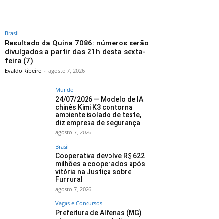
Brasil
Resultado da Quina 7086: números serão
divulgados a partir das 21h desta sexta-
feira (7)
Evaldo Ribeiro
-
agosto 7, 2026
Mundo
24/07/2026 — Modelo de IA
chinês Kimi K3 contorna
ambiente isolado de teste,
diz empresa de segurança
agosto 7, 2026
Brasil
Cooperativa devolve R$ 622
milhões a cooperados após
vitória na Justiça sobre
Funrural
agosto 7, 2026
Vagas e Concursos
Prefeitura de Alfenas (MG)