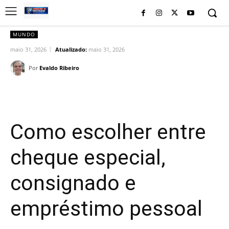
MUNDO
maio 31, 2026
Atualizado:
maio 31, 2026
Por
Evaldo Ribeiro
Facebook
Twitter
Pinterest
Wh
Como escolher entre
cheque especial,
consignado e
empréstimo pessoal