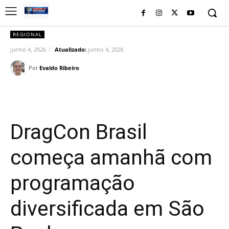
REGIONAL
junho 4, 2026
Atualizado:
junho 4, 2026
Por
Evaldo Ribeiro
Facebook
Twitter
Pinterest
Wh
DragCon Brasil
começa amanhã com
programação
diversificada em São