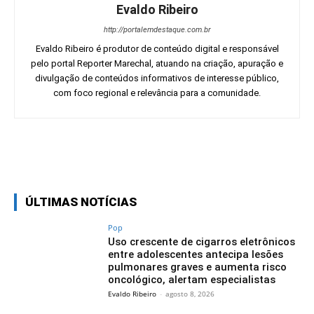
Evaldo Ribeiro
http://portalemdestaque.com.br
Evaldo Ribeiro é produtor de conteúdo digital e responsável
pelo portal Reporter Marechal, atuando na criação, apuração e
divulgação de conteúdos informativos de interesse público,
com foco regional e relevância para a comunidade.
Facebook
Twitter
Pinterest
Wh
ÚLTIMAS NOTÍCIAS
Pop
Uso crescente de cigarros eletrônicos
entre adolescentes antecipa lesões
pulmonares graves e aumenta risco
oncológico, alertam especialistas
Evaldo Ribeiro
-
agosto 8, 2026