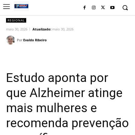
REGIONAL
maio 30, 2026
Atualizado:
maio 30, 2026
Por
Evaldo Ribeiro
Facebook
Twitter
Pinterest
Wh
Estudo aponta por
que Alzheimer atinge
mais mulheres e
recomenda prevenção