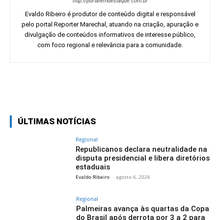
http://portalemdestaque.com.br
Evaldo Ribeiro é produtor de conteúdo digital e responsável
pelo portal Reporter Marechal, atuando na criação, apuração e
divulgação de conteúdos informativos de interesse público,
com foco regional e relevância para a comunidade.
Facebook
Twitter
Pinterest
Wh
ÚLTIMAS NOTÍCIAS
Regional
Republicanos declara neutralidade na
disputa presidencial e libera diretórios
estaduais
Evaldo Ribeiro
-
agosto 6, 2026
Regional
Palmeiras avança às quartas da Copa
do Brasil após derrota por 3 a 2 para