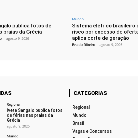
Mundo
ngalo publica fotos de
Sistema elétrico brasileiro 
s praias da Grécia
risco por excesso de ofert
aplica corte de geração
ro
-
agosto 9, 2026
Evaldo Ribeiro
-
agosto 9, 2026
IDAS
CATEGORIAS
Regional
Regional
Ivete Sangalo publica fotos
de férias nas praias da
Mundo
Grécia
Brasil
agosto 9, 2026
Vagas e Concursos
Mundo