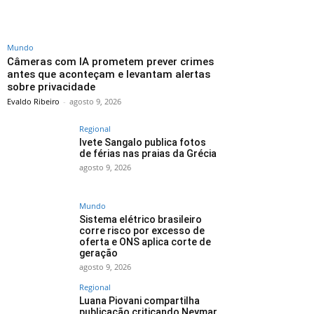
Mundo
Câmeras com IA prometem prever crimes
antes que aconteçam e levantam alertas
sobre privacidade
Evaldo Ribeiro
-
agosto 9, 2026
Regional
Ivete Sangalo publica fotos
de férias nas praias da Grécia
agosto 9, 2026
Mundo
Sistema elétrico brasileiro
corre risco por excesso de
oferta e ONS aplica corte de
geração
agosto 9, 2026
Regional
Luana Piovani compartilha
publicação criticando Neymar