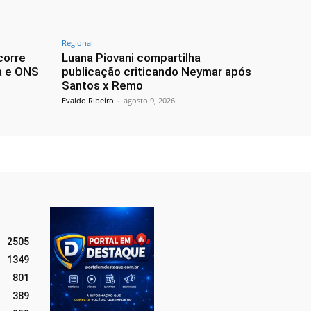
Regional
corre
Luana Piovani compartilha
a e ONS
publicação criticando Neymar após
Santos x Remo
Evaldo Ribeiro
-
agosto 9, 2026
2505
1349
801
389