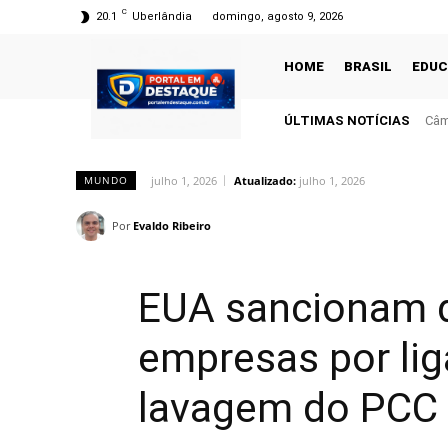
C
20.1
Uberlândia
domingo, agosto 9, 2026
HOME
BRASIL
EDU
ÚLTIMAS NOTÍCIAS
Câm
julho 1, 2026
Atualizado:
julho 1, 2026
MUNDO
Por
Evaldo Ribeiro
EUA sancionam do
empresas por li
lavagem do PCC