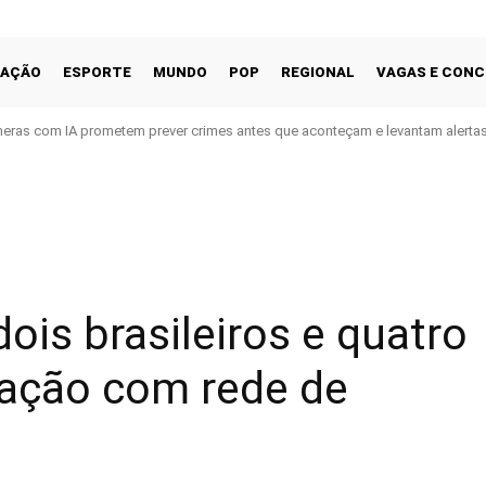
CAÇÃO
ESPORTE
MUNDO
POP
REGIONAL
VAGAS E CON
eras com IA prometem prever crimes antes que aconteçam e levantam alertas
Facebook
Share
is brasileiros e quatro
gação com rede de