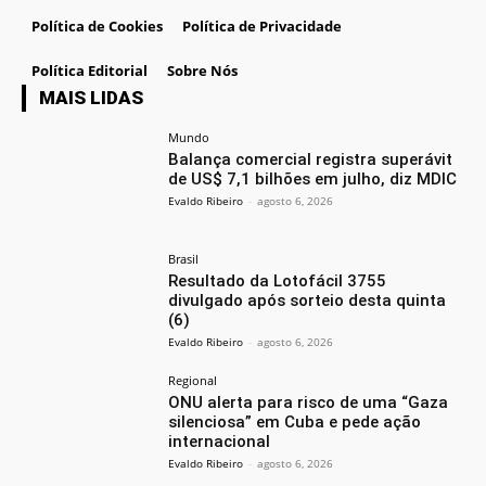
Política de Cookies
Política de Privacidade
Política Editorial
Sobre Nós
MAIS LIDAS
Mundo
Balança comercial registra superávit
de US$ 7,1 bilhões em julho, diz MDIC
Evaldo Ribeiro
-
agosto 6, 2026
Brasil
Resultado da Lotofácil 3755
divulgado após sorteio desta quinta
(6)
Evaldo Ribeiro
-
agosto 6, 2026
Regional
ONU alerta para risco de uma “Gaza
silenciosa” em Cuba e pede ação
internacional
Evaldo Ribeiro
-
agosto 6, 2026