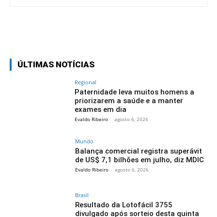
Facebook
Twitter
Pinterest
Wh
ÚLTIMAS NOTÍCIAS
Regional
Paternidade leva muitos homens a
priorizarem a saúde e a manter
exames em dia
Evaldo Ribeiro
-
agosto 6, 2026
Mundo
Balança comercial registra superávit
de US$ 7,1 bilhões em julho, diz MDIC
Evaldo Ribeiro
-
agosto 6, 2026
Brasil
Resultado da Lotofácil 3755
divulgado após sorteio desta quinta