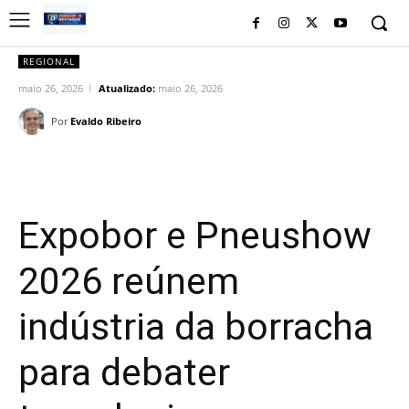
REGIONAL
maio 26, 2026
Atualizado:
maio 26, 2026
Por
Evaldo Ribeiro
Facebook
Twitter
Pinterest
Wh
Expobor e Pneushow
2026 reúnem
indústria da borracha
para debater