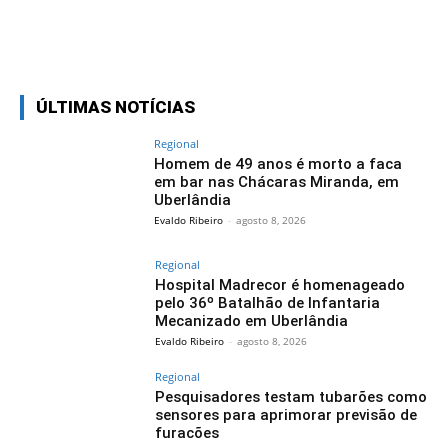
Facebook
Twitter
Pinterest
Wh
ÚLTIMAS NOTÍCIAS
Regional
Homem de 49 anos é morto a faca
em bar nas Chácaras Miranda, em
Uberlândia
Evaldo Ribeiro
-
agosto 8, 2026
Regional
Hospital Madrecor é homenageado
pelo 36º Batalhão de Infantaria
Mecanizado em Uberlândia
Evaldo Ribeiro
-
agosto 8, 2026
Regional
Pesquisadores testam tubarões como
sensores para aprimorar previsão de
furacões