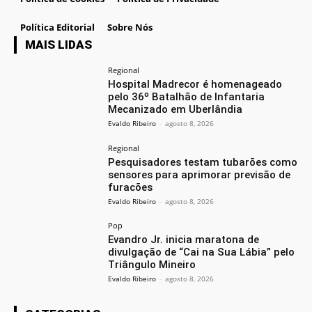
Política Editorial
Sobre Nós
MAIS LIDAS
Regional
Hospital Madrecor é homenageado
pelo 36º Batalhão de Infantaria
Mecanizado em Uberlândia
Evaldo Ribeiro
-
agosto 8, 2026
Regional
Pesquisadores testam tubarões como
sensores para aprimorar previsão de
furacões
Evaldo Ribeiro
-
agosto 8, 2026
Pop
Evandro Jr. inicia maratona de
divulgação de “Cai na Sua Lábia” pelo
Triângulo Mineiro
Evaldo Ribeiro
-
agosto 8, 2026