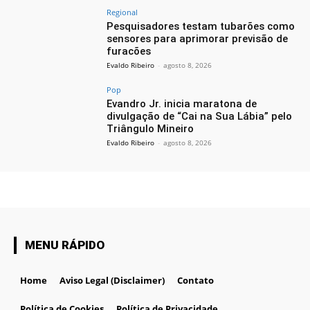
Regional
Pesquisadores testam tubarões como
sensores para aprimorar previsão de
furacões
Evaldo Ribeiro
-
agosto 8, 2026
Pop
Evandro Jr. inicia maratona de
divulgação de “Cai na Sua Lábia” pelo
Triângulo Mineiro
Evaldo Ribeiro
-
agosto 8, 2026
MENU RÁPIDO
Home
Aviso Legal (Disclaimer)
Contato
Política de Cookies
Política de Privacidade