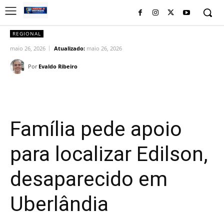
REGIONAL
maio 26, 2026
Atualizado:
maio 26, 2026
Por
Evaldo Ribeiro
Facebook
Twitter
Pinterest
Wh
Família pede apoio
para localizar Edilson,
desaparecido em
Uberlândia