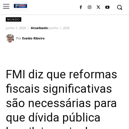
MUNDO
junho 1, 2026
Atualizado:
junho 1, 2026
Por
Evaldo Ribeiro
Facebook
Twitter
Pinterest
Wh
FMI diz que reformas
fiscais significativas
são necessárias para
que dívida pública