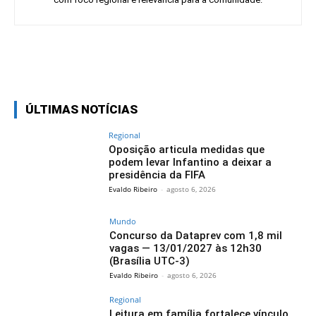
Facebook
Twitter
Pinterest
Wh
ÚLTIMAS NOTÍCIAS
Regional
Oposição articula medidas que
podem levar Infantino a deixar a
presidência da FIFA
Evaldo Ribeiro
-
agosto 6, 2026
Mundo
Concurso da Dataprev com 1,8 mil
vagas — 13/01/2027 às 12h30
(Brasília UTC-3)
Evaldo Ribeiro
-
agosto 6, 2026
Regional
Leitura em família fortalece vínculo