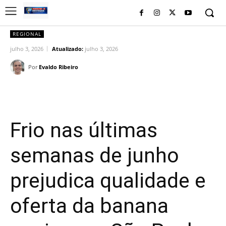
REGIONAL
julho 3, 2026
Atualizado:
julho 3, 2026
Por
Evaldo Ribeiro
Facebook
Twitter
Pinterest
Wh
Frio nas últimas
semanas de junho
prejudica qualidade e
oferta da banana