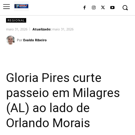
REGIONAL
maio 31, 2026
Atualizado:
maio 31, 2026
Por
Evaldo Ribeiro
Facebook
Twitter
Pinterest
Wh
Gloria Pires curte
passeio em Milagres
(AL) ao lado de
Orlando Morais