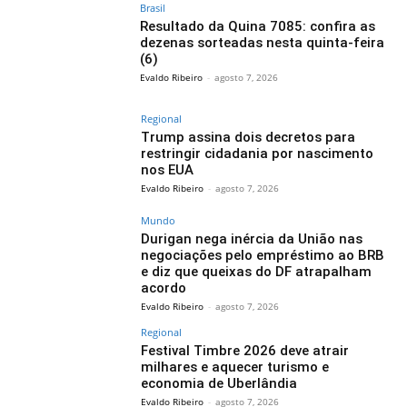
Brasil
Resultado da Quina 7085: confira as
dezenas sorteadas nesta quinta-feira
(6)
Evaldo Ribeiro
-
agosto 7, 2026
Regional
Trump assina dois decretos para
restringir cidadania por nascimento
nos EUA
Evaldo Ribeiro
-
agosto 7, 2026
Mundo
Durigan nega inércia da União nas
negociações pelo empréstimo ao BRB
e diz que queixas do DF atrapalham
acordo
Evaldo Ribeiro
-
agosto 7, 2026
Regional
Festival Timbre 2026 deve atrair
milhares e aquecer turismo e
economia de Uberlândia
Evaldo Ribeiro
-
agosto 7, 2026