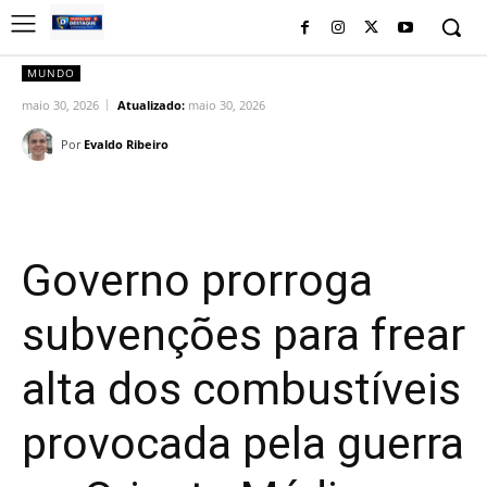
MUNDO
maio 30, 2026
Atualizado:
maio 30, 2026
Por
Evaldo Ribeiro
Facebook
Twitter
Pinterest
Wh
Governo prorroga
subvenções para frear
alta dos combustíveis
provocada pela guerra