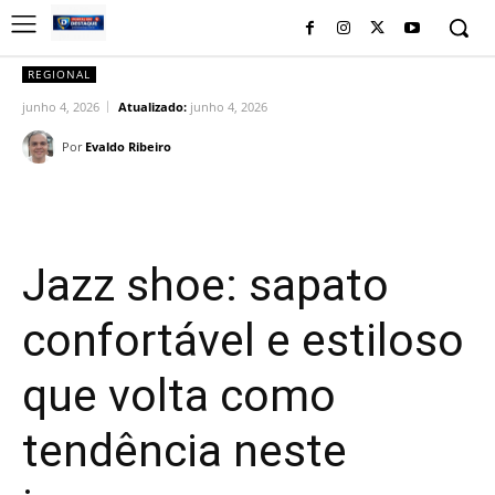
REGIONAL
junho 4, 2026
Atualizado:
junho 4, 2026
Por
Evaldo Ribeiro
Facebook
Twitter
Pinterest
Wh
Jazz shoe: sapato
confortável e estiloso
que volta como
tendência neste