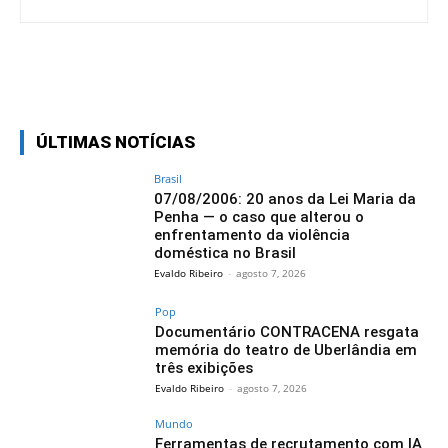
Facebook
Twitter
Pinterest
Wh
ÚLTIMAS NOTÍCIAS
Brasil
07/08/2006: 20 anos da Lei Maria da
Penha — o caso que alterou o
enfrentamento da violência
doméstica no Brasil
Evaldo Ribeiro
-
agosto 7, 2026
Pop
Documentário CONTRACENA resgata
memória do teatro de Uberlândia em
três exibições
Evaldo Ribeiro
-
agosto 7, 2026
Mundo
Ferramentas de recrutamento com IA