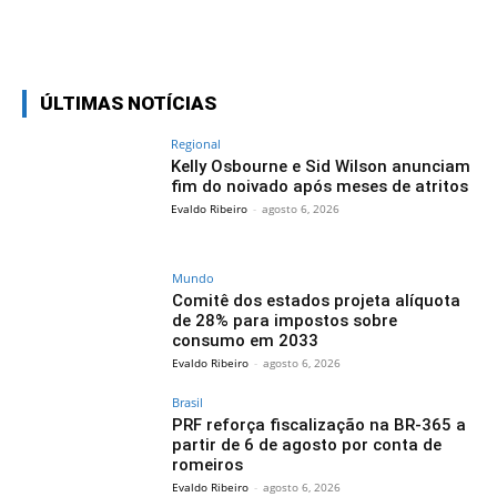
Facebook
Twitter
Pinterest
Wh
ÚLTIMAS NOTÍCIAS
Regional
Kelly Osbourne e Sid Wilson anunciam
fim do noivado após meses de atritos
Evaldo Ribeiro
-
agosto 6, 2026
Mundo
Comitê dos estados projeta alíquota
de 28% para impostos sobre
consumo em 2033
Evaldo Ribeiro
-
agosto 6, 2026
Brasil
PRF reforça fiscalização na BR-365 a
partir de 6 de agosto por conta de
romeiros
Evaldo Ribeiro
-
agosto 6, 2026