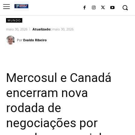
MUNDO
maio 30, 2026
Atualizado:
maio 30, 2026
Por
Evaldo Ribeiro
Facebook
Twitter
Pinterest
Wh
Mercosul e Canadá
encerram nova
rodada de
negociações por