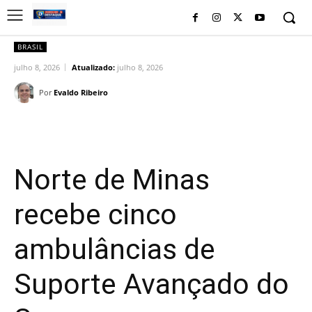
BRASIL
julho 8, 2026
Atualizado:
julho 8, 2026
Por
Evaldo Ribeiro
Facebook
Twitter
Pinterest
Wh
Norte de Minas
recebe cinco
ambulâncias de
Suporte Avançado do