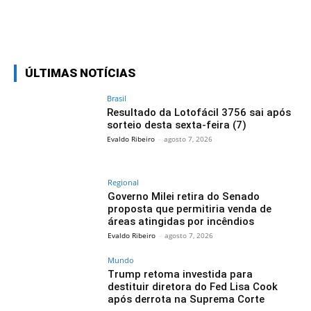
Facebook
Twitter
Pinterest
Wh
ÚLTIMAS NOTÍCIAS
Brasil
Resultado da Lotofácil 3756 sai após
sorteio desta sexta-feira (7)
Evaldo Ribeiro
-
agosto 7, 2026
Regional
Governo Milei retira do Senado
proposta que permitiria venda de
áreas atingidas por incêndios
Evaldo Ribeiro
-
agosto 7, 2026
Mundo
Trump retoma investida para
destituir diretora do Fed Lisa Cook
após derrota na Suprema Corte