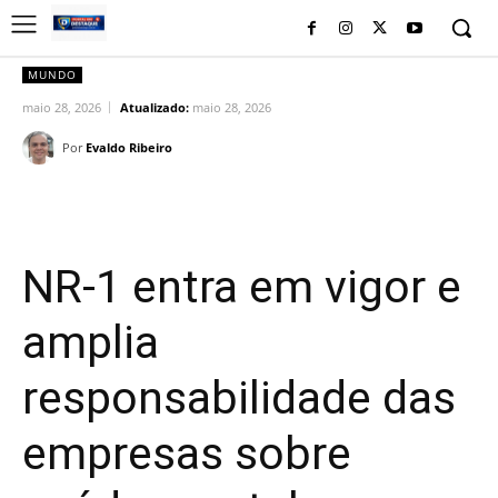
MUNDO
maio 28, 2026
Atualizado:
maio 28, 2026
Por
Evaldo Ribeiro
Facebook
Twitter
Pinterest
Wh
NR-1 entra em vigor e
amplia
responsabilidade das
empresas sobre