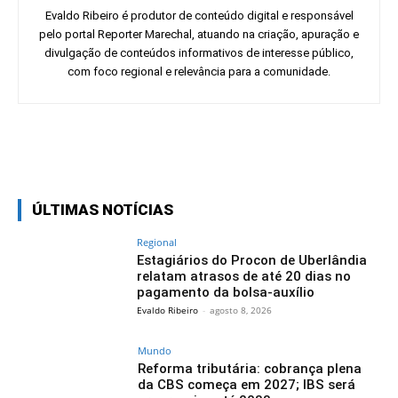
Evaldo Ribeiro é produtor de conteúdo digital e responsável
pelo portal Reporter Marechal, atuando na criação, apuração e
divulgação de conteúdos informativos de interesse público,
com foco regional e relevância para a comunidade.
Facebook
Twitter
Pinterest
Wh
ÚLTIMAS NOTÍCIAS
Regional
Estagiários do Procon de Uberlândia
relatam atrasos de até 20 dias no
pagamento da bolsa-auxílio
Evaldo Ribeiro
-
agosto 8, 2026
Mundo
Reforma tributária: cobrança plena
da CBS começa em 2027; IBS será