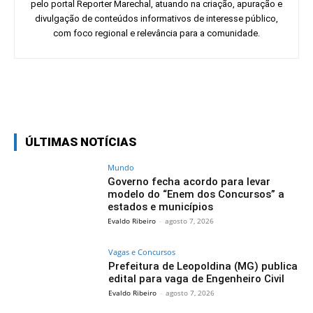
pelo portal Reporter Marechal, atuando na criação, apuração e
divulgação de conteúdos informativos de interesse público,
com foco regional e relevância para a comunidade.
Facebook
Twitter
Pinterest
Wh
ÚLTIMAS NOTÍCIAS
Mundo
Governo fecha acordo para levar
modelo do “Enem dos Concursos” a
estados e municípios
Evaldo Ribeiro
-
agosto 7, 2026
Vagas e Concursos
Prefeitura de Leopoldina (MG) publica
edital para vaga de Engenheiro Civil
Evaldo Ribeiro
-
agosto 7, 2026