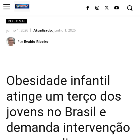
REGIONAL
junho 1, 2026
Atualizado:
junho 1, 2026
Por
Evaldo Ribeiro
Facebook
Twitter
Pinterest
Wh
Obesidade infantil
atinge um terço dos
jovens no Brasil e
demanda intervenção