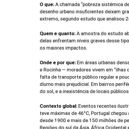
O que:
A chamada “pobreza sistêmica de 
desenho urbano insuficientes deixam gra
extremo, segundo estudo que analisou 2
Quem e quanto:
A amostra do estudo abr
delas enfrentam níveis graves desse tip
os maiores impactos.
Onde e por que:
Em áreas urbanas densas
e Rocinha — moradores vivem em “ilhas d
falta de transporte público regular e po
diurno mais prejudicial. Em bairros perif
do sol, e a inexistência de locais público
Contexto global:
Eventos recentes ilust
teve máximas de 46°C, Portugal chegou a
desde 1900 e mais de 150 milhões de pe
Regiões do sul da Ásia, África Ocidental