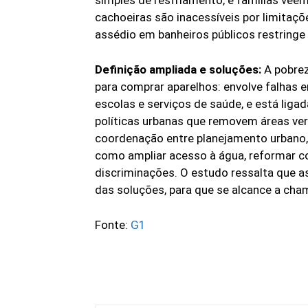
simples de resfriamento, e famílias veem a
cachoeiras são inacessíveis por limitaçõ
assédio em banheiros públicos restring
Definição ampliada e soluções:
A pobrez
para comprar aparelhos: envolve falhas e
escolas e serviços de saúde, e está liga
políticas urbanas que removem áreas ve
coordenação entre planejamento urbano, s
como ampliar acesso à água, reformar co
discriminações. O estudo ressalta que 
das soluções, para que se alcance a cha
Fonte:
G1