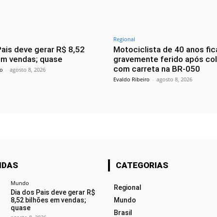
Regional
Pais deve gerar R$ 8,52
Motociclista de 40 anos fic
em vendas; quase
gravemente ferido após col
com carreta na BR-050
ro
-
agosto 8, 2026
Evaldo Ribeiro
-
agosto 8, 2026
IDAS
CATEGORIAS
Mundo
Regional
Dia dos Pais deve gerar R$
8,52 bilhões em vendas;
Mundo
quase
Brasil