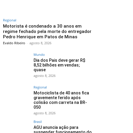
Regional
Motorista é condenado a 30 anos em
regime fechado pela morte do entregador
Pedro Henrique em Patos de Minas
Evaldo Ribeiro
-
agosto 8, 2026
Mundo
Dia dos Pais deve gerar R$
8,52 bilhões em vendas;
quase
agosto 8, 2026
Regional
Motociclista de 40 anos fica
gravemente ferido após
colisão com carreta na BR-
050
agosto 8, 2026
Brasil
AGU anuncia ação para
suspender funcionamento do