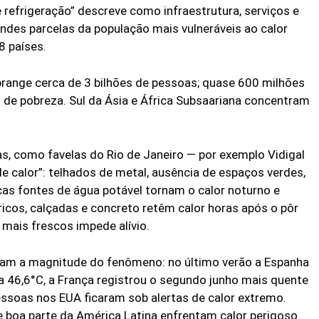
refrigeração” descreve como infraestrutura, serviços e
ndes parcelas da população mais vulneráveis ao calor
8 países.
ange cerca de 3 bilhões de pessoas; quase 600 milhões
o de pobreza. Sul da Ásia e África Subsaariana concentram
, como favelas do Rio de Janeiro — por exemplo Vidigal
e calor”: telhados de metal, ausência de espaços verdes,
ucas fontes de água potável tornam o calor noturno e
éricos, calçadas e concreto retêm calor horas após o pôr
s mais frescos impede alívio.
ram a magnitude do fenômeno: no último verão a Espanha
 46,6°C, a França registrou o segundo junho mais quente
ssoas nos EUA ficaram sob alertas de calor extremo.
 e boa parte da América Latina enfrentam calor perigoso