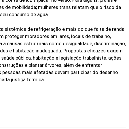
 conta de luz triplicar no verão. Para alguns, praias e
es de mobilidade; mulheres trans relatam que o risco de
e seu consumo de água.
a sistêmica de refrigeração é mais do que falta de renda
m proteger moradores em lares, locais de trabalho,
da a causas estruturais como desigualdade, discriminação,
rdes e habitação inadequada. Propostas eficazes exigem
aúde pública, habitação e legislação trabalhista, ações
nstruções e plantar árvores, além de enfrentar
as pessoas mais afetadas devem participar do desenho
mada justiça térmica.