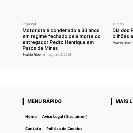
Regional
Mundo
Motorista é condenado a 30 anos
Dia dos 
em regime fechado pela morte do
bilhões 
entregador Pedro Henrique em
Evaldo Ribei
Patos de Minas
Evaldo Ribeiro
-
agosto 8, 2026
MENU RÁPIDO
MAIS L
Home
Aviso Legal (Disclaimer)
Contato
Política de Cookies