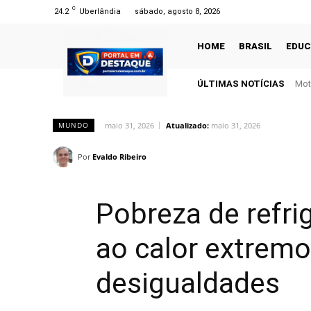
C
24.2
Uberlândia
sábado, agosto 8, 2026
HOME
BRASIL
EDU
ÚLTIMAS NOTÍCIAS
Mot
maio 31, 2026
Atualizado:
maio 31, 2026
MUNDO
Por
Evaldo Ribeiro
Pobreza de refri
ao calor extremo
desigualdades