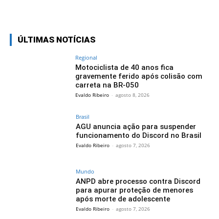
Facebook
Twitter
Pinterest
Wh
ÚLTIMAS NOTÍCIAS
Regional
Motociclista de 40 anos fica
gravemente ferido após colisão com
carreta na BR-050
Evaldo Ribeiro
-
agosto 8, 2026
Brasil
AGU anuncia ação para suspender
funcionamento do Discord no Brasil
Evaldo Ribeiro
-
agosto 7, 2026
Mundo
ANPD abre processo contra Discord
para apurar proteção de menores
após morte de adolescente
Evaldo Ribeiro
-
agosto 7, 2026