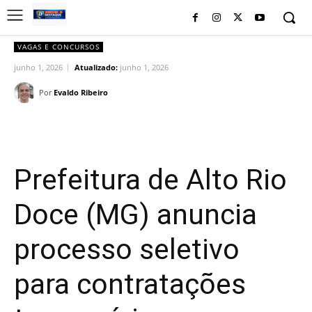
VAGAS E CONCURSOS
junho 1, 2026
Atualizado:
junho 1, 2026
Por
Evaldo Ribeiro
Facebook
Twitter
Pinterest
Wh
Prefeitura de Alto Rio
Doce (MG) anuncia
processo seletivo
para contratações