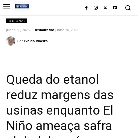
REGIONAL
junho 30, 2026
Atualizado:
junho 30, 2026
Por
Evaldo Ribeiro
Facebook
Twitter
Pinterest
Wh
Queda do etanol
reduz margens das
usinas enquanto El
Niño ameaça safra