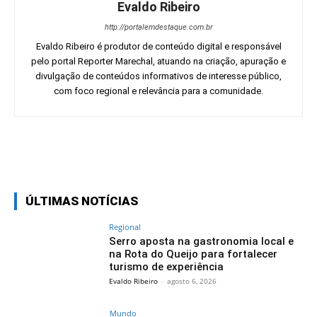
Evaldo Ribeiro
http://portalemdestaque.com.br
Evaldo Ribeiro é produtor de conteúdo digital e responsável
pelo portal Reporter Marechal, atuando na criação, apuração e
divulgação de conteúdos informativos de interesse público,
com foco regional e relevância para a comunidade.
Facebook
Twitter
Pinterest
Wh
ÚLTIMAS NOTÍCIAS
Regional
Serro aposta na gastronomia local e
na Rota do Queijo para fortalecer
turismo de experiência
Evaldo Ribeiro
-
agosto 6, 2026
Mundo