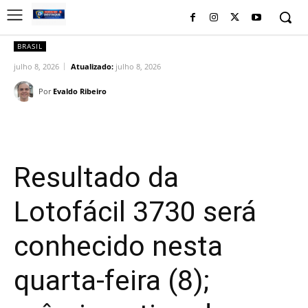
BRASIL
julho 8, 2026
Atualizado:
julho 8, 2026
Por
Evaldo Ribeiro
Facebook
Twitter
Pinterest
Wh
Resultado da
Lotofácil 3730 será
conhecido nesta
quarta-feira (8);