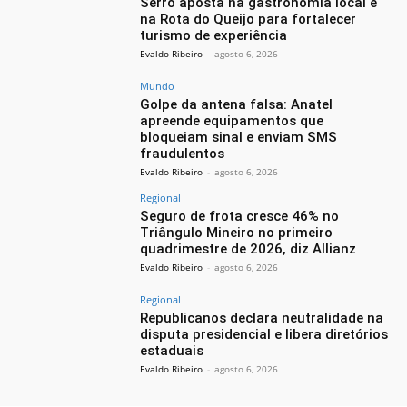
Serro aposta na gastronomia local e
na Rota do Queijo para fortalecer
turismo de experiência
Evaldo Ribeiro
-
agosto 6, 2026
Mundo
Golpe da antena falsa: Anatel
apreende equipamentos que
bloqueiam sinal e enviam SMS
fraudulentos
Evaldo Ribeiro
-
agosto 6, 2026
Regional
Seguro de frota cresce 46% no
Triângulo Mineiro no primeiro
quadrimestre de 2026, diz Allianz
Evaldo Ribeiro
-
agosto 6, 2026
Regional
Republicanos declara neutralidade na
disputa presidencial e libera diretórios
estaduais
Evaldo Ribeiro
-
agosto 6, 2026