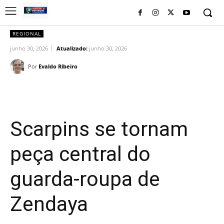
REGIONAL
junho 30, 2026
Atualizado:
junho 30, 2026
Por
Evaldo Ribeiro
Facebook
Twitter
Pinterest
Wh
Scarpins se tornam
peça central do
guarda-roupa de
Zendaya