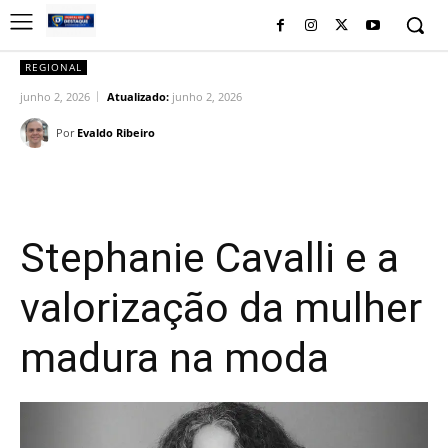
REGIONAL
junho 2, 2026
Atualizado:
junho 2, 2026
Por
Evaldo Ribeiro
Facebook
Twitter
Pinterest
Wh
Stephanie Cavalli e a
valorização da mulher
madura na moda