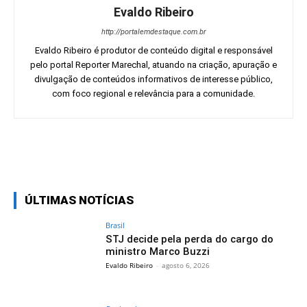
Evaldo Ribeiro
http://portalemdestaque.com.br
Evaldo Ribeiro é produtor de conteúdo digital e responsável
pelo portal Reporter Marechal, atuando na criação, apuração e
divulgação de conteúdos informativos de interesse público,
com foco regional e relevância para a comunidade.
Facebook
Twitter
Pinterest
Wh
ÚLTIMAS NOTÍCIAS
Brasil
STJ decide pela perda do cargo do
ministro Marco Buzzi
Evaldo Ribeiro
-
agosto 6, 2026