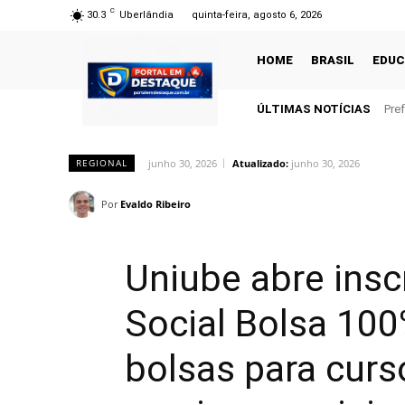
C
30.3
Uberlândia
quinta-feira, agosto 6, 2026
HOME
BRASIL
EDU
ÚLTIMAS NOTÍCIAS
Pre
junho 30, 2026
Atualizado:
junho 30, 2026
REGIONAL
Por
Evaldo Ribeiro
Uniube abre insc
Social Bolsa 10
bolsas para curs