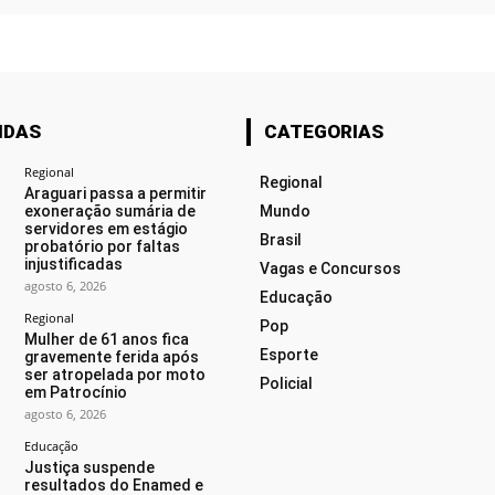
IDAS
CATEGORIAS
Regional
Regional
Araguari passa a permitir
exoneração sumária de
Mundo
servidores em estágio
Brasil
probatório por faltas
injustificadas
Vagas e Concursos
agosto 6, 2026
Educação
Regional
Pop
Mulher de 61 anos fica
Esporte
gravemente ferida após
ser atropelada por moto
Policial
em Patrocínio
agosto 6, 2026
Educação
Justiça suspende
resultados do Enamed e