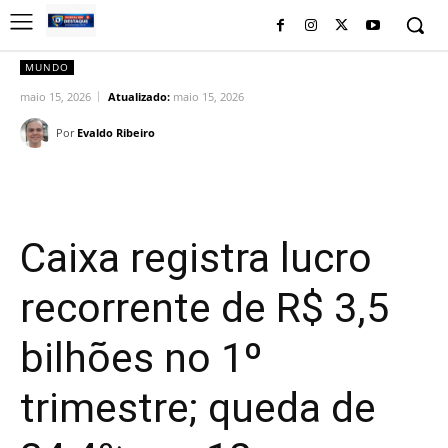
MUNDO
maio 15, 2026
Atualizado:
maio 15, 2026
Por
Evaldo Ribeiro
Facebook
Twitter
Pinterest
Wh
Caixa registra lucro
recorrente de R$ 3,5
bilhões no 1º
trimestre; queda de