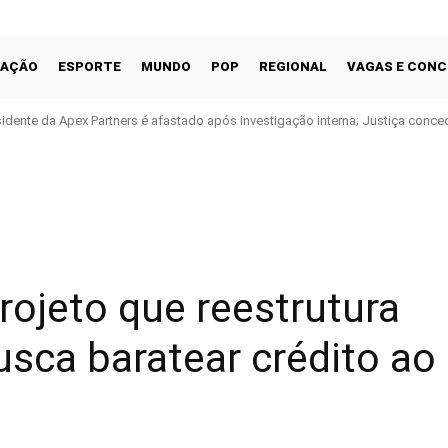
CAÇÃO
ESPORTE
MUNDO
POP
REGIONAL
VAGAS E CON
sidente da Apex Partners é afastado após investigação interna; Justiça conc
po
Facebook
Share
ojeto que reestrutura
usca baratear crédito ao