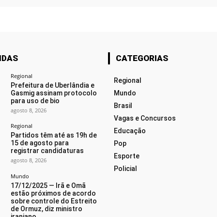
IDAS
CATEGORIAS
Regional
Regional
Prefeitura de Uberlândia e
Gasmig assinam protocolo
Mundo
para uso de bio
Brasil
agosto 8, 2026
Vagas e Concursos
Regional
Educação
Partidos têm até as 19h de
15 de agosto para
Pop
registrar candidaturas
Esporte
agosto 8, 2026
Policial
Mundo
17/12/2025 — Irã e Omã
estão próximos de acordo
sobre controle do Estreito
de Ormuz, diz ministro
iraniano