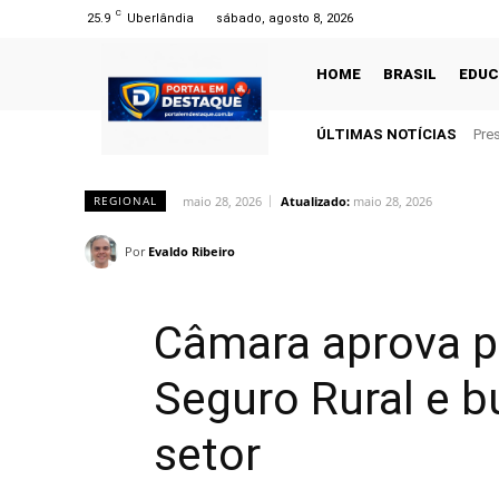
C
25.9
Uberlândia
sábado, agosto 8, 2026
HOME
BRASIL
EDU
ÚLTIMAS NOTÍCIAS
Pre
gru
maio 28, 2026
Atualizado:
maio 28, 2026
REGIONAL
Por
Evaldo Ribeiro
Câmara aprova pr
Seguro Rural e b
setor