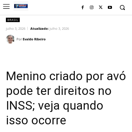
BRASIL
julho 3, 2026
Atualizado:
julho 3, 2026
Por
Evaldo Ribeiro
Facebook
Twitter
Pinterest
Wh
Menino criado por avó
pode ter direitos no
INSS; veja quando
isso ocorre