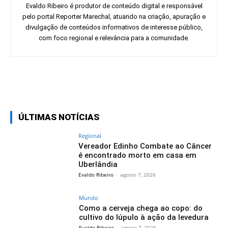
Evaldo Ribeiro é produtor de conteúdo digital e responsável
pelo portal Reporter Marechal, atuando na criação, apuração e
divulgação de conteúdos informativos de interesse público,
com foco regional e relevância para a comunidade.
Facebook
Twitter
Pinterest
Wh
ÚLTIMAS NOTÍCIAS
Regional
Vereador Edinho Combate ao Câncer
é encontrado morto em casa em
Uberlândia
Evaldo Ribeiro
-
agosto 7, 2026
Mundo
Como a cerveja chega ao copo: do
cultivo do lúpulo à ação da levedura
Evaldo Ribeiro
-
agosto 7, 2026