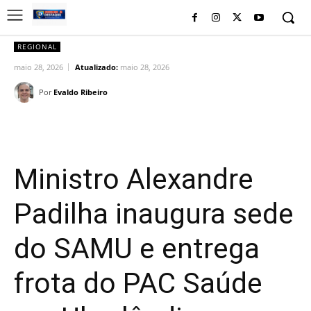
REGIONAL
maio 28, 2026
Atualizado:
maio 28, 2026
Por
Evaldo Ribeiro
Facebook
Twitter
Pinterest
Wh
Ministro Alexandre
Padilha inaugura sede
do SAMU e entrega
frota do PAC Saúde