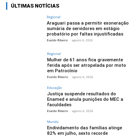
ÚLTIMAS NOTÍCIAS
Regional
Araguari passa a permitir exoneração
sumária de servidores em estágio
probatório por faltas injustificadas
Evaldo Ribeiro
-
agosto 6, 2026
Regional
Mulher de 61 anos fica gravemente
ferida após ser atropelada por moto
em Patrocínio
Evaldo Ribeiro
-
agosto 6, 2026
Educação
Justiça suspende resultados do
Enamed e anula punições do MEC a
faculdades
Evaldo Ribeiro
-
agosto 6, 2026
Mundo
Endividamento das famílias atinge
82% em julho, sexto recorde