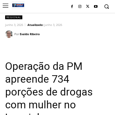
REGIONAL
junho 3, 2026
Atualizado:
junho 3, 2026
Por
Evaldo Ribeiro
Facebook
Twitter
Pinterest
Wh
Operação da PM
apreende 734
porções de drogas
com mulher no