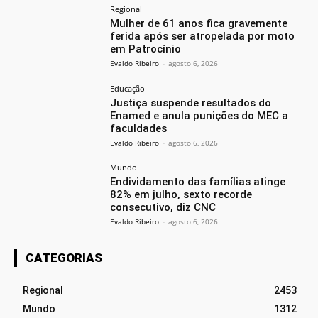
Regional
Mulher de 61 anos fica gravemente
ferida após ser atropelada por moto
em Patrocínio
Evaldo Ribeiro
-
agosto 6, 2026
Educação
Justiça suspende resultados do
Enamed e anula punições do MEC a
faculdades
Evaldo Ribeiro
-
agosto 6, 2026
Mundo
Endividamento das famílias atinge
82% em julho, sexto recorde
consecutivo, diz CNC
Evaldo Ribeiro
-
agosto 6, 2026
CATEGORIAS
Regional
2453
Mundo
1312