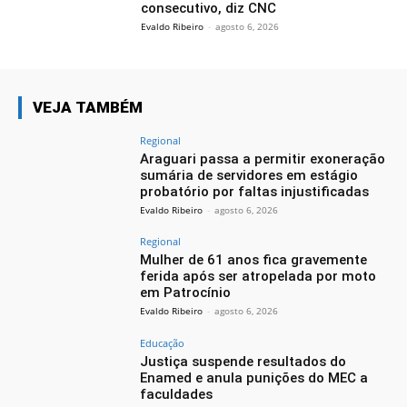
consecutivo, diz CNC
Evaldo Ribeiro
-
agosto 6, 2026
VEJA TAMBÉM
Regional
Araguari passa a permitir exoneração
sumária de servidores em estágio
probatório por faltas injustificadas
Evaldo Ribeiro
-
agosto 6, 2026
Regional
Mulher de 61 anos fica gravemente
ferida após ser atropelada por moto
em Patrocínio
Evaldo Ribeiro
-
agosto 6, 2026
Educação
Justiça suspende resultados do
Enamed e anula punições do MEC a
faculdades