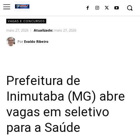
VAGAS E CONCURSOS
maio 27, 2026
Atualizado:
maio 27, 2026
Por
Evaldo Ribeiro
Facebook
Twitter
Pinterest
Wh
Prefeitura de
Inimutaba (MG) abre
vagas em seletivo
para a Saúde