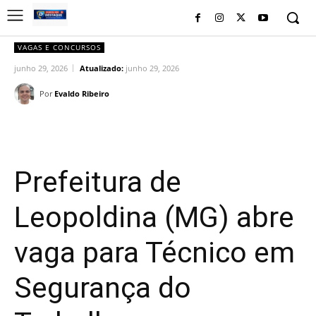
VAGAS E CONCURSOS
junho 29, 2026
Atualizado:
junho 29, 2026
Por
Evaldo Ribeiro
Facebook
Twitter
Pinterest
Wh
Prefeitura de
Leopoldina (MG) abre
vaga para Técnico em
Segurança do