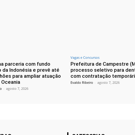
Vagas e Concursos
a parceria com fundo
Prefeitura de Campestre (
 da Indonésia e prevê até
processo seletivo para den
lhões para ampliar atuação
com contratação temporár
e Oceania
Evaldo Ribeiro
-
agosto 7, 2026
ro
-
agosto 7, 2026