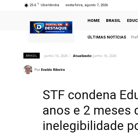
C
25.6
Uberlândia
sexta-feira, agosto 7, 2026
HOME
BRASIL
EDU
ÚLTIMAS NOTÍCIAS
Pre
junho 16, 2026
Atualizado:
junho 16, 2026
BRASIL
Por
Evaldo Ribeiro
STF condena Edu
anos e 2 meses d
inelegibilidade p