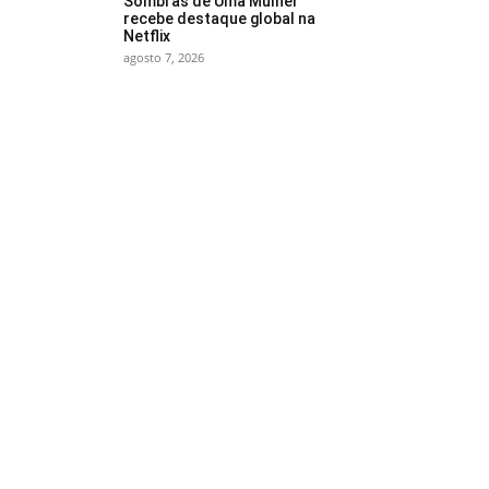
Sombras de Uma Mulher”
recebe destaque global na
Netflix
agosto 7, 2026