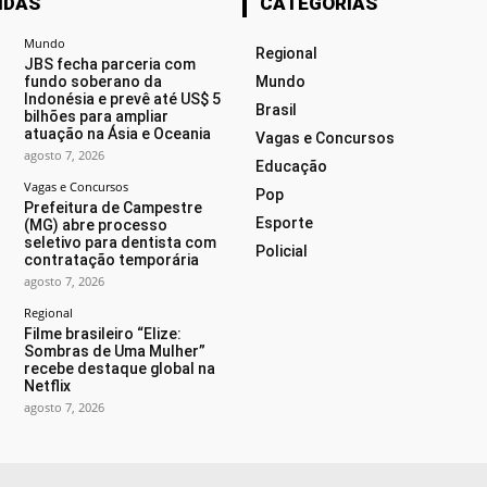
IDAS
CATEGORIAS
Mundo
Regional
JBS fecha parceria com
fundo soberano da
Mundo
Indonésia e prevê até US$ 5
Brasil
bilhões para ampliar
atuação na Ásia e Oceania
Vagas e Concursos
agosto 7, 2026
Educação
Vagas e Concursos
Pop
Prefeitura de Campestre
Esporte
(MG) abre processo
seletivo para dentista com
Policial
contratação temporária
agosto 7, 2026
Regional
Filme brasileiro “Elize:
Sombras de Uma Mulher”
recebe destaque global na
Netflix
agosto 7, 2026