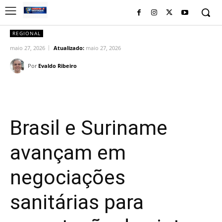
REGIONAL
maio 27, 2026
Atualizado:
maio 27, 2026
Por
Evaldo Ribeiro
Facebook
Twitter
Pinterest
Wh
Brasil e Suriname
avançam em
negociações
sanitárias para