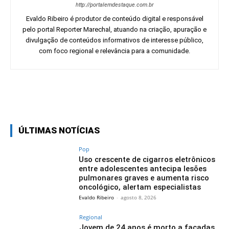
http://portalemdestaque.com.br
Evaldo Ribeiro é produtor de conteúdo digital e responsável
pelo portal Reporter Marechal, atuando na criação, apuração e
divulgação de conteúdos informativos de interesse público,
com foco regional e relevância para a comunidade.
Facebook
Twitter
Pinterest
Wh
ÚLTIMAS NOTÍCIAS
Pop
Uso crescente de cigarros eletrônicos
entre adolescentes antecipa lesões
pulmonares graves e aumenta risco
oncológico, alertam especialistas
Evaldo Ribeiro
-
agosto 8, 2026
Regional
Jovem de 24 anos é morto a facadas