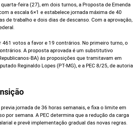
quarta-feira (27), em dois turnos, a Proposta de Emenda
 com a escala 6×1 e estabelece jornada máxima de 40
ias de trabalho e dois dias de descanso. Com a aprovação,
ederal.
 461 votos a favor e 19 contrários. No primeiro turno, o
contrários. A proposta aprovada é um substitutivo
(Republicanos-BA) às proposições que tramitavam em
eputado Reginaldo Lopes (PT-MG), e a PEC 8/25, de autoria
ansição
e previa jornada de 36 horas semanais, e fixa o limite em
so por semana. A PEC determina que a redução da carga
alarial e prevê implementação gradual das novas regras.