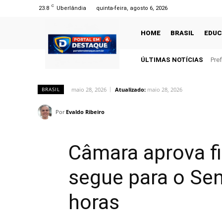
C
23.8
Uberlândia
quinta-feira, agosto 6, 2026
HOME
BRASIL
EDU
ÚLTIMAS NOTÍCIAS
Pre
maio 28, 2026
Atualizado:
maio 28, 2026
BRASIL
Por
Evaldo Ribeiro
Câmara aprova f
segue para o Se
horas