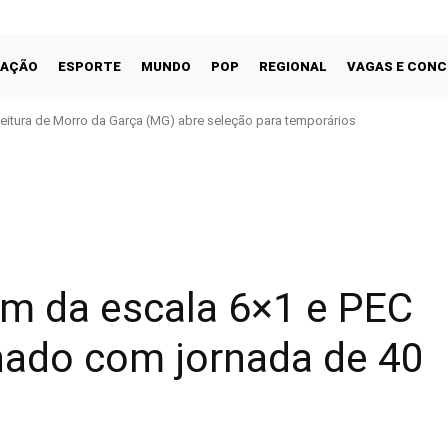
CAÇÃO
ESPORTE
MUNDO
POP
REGIONAL
VAGAS E CON
feitura de Morro da Garça (MG) abre seleção para temporários
Facebook
Share
im da escala 6×1 e PEC
nado com jornada de 40