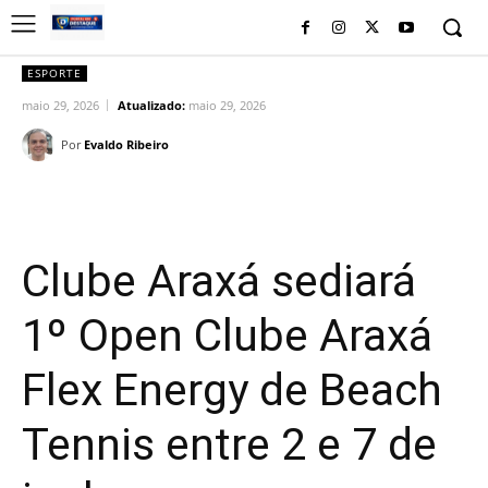
ESPORTE
maio 29, 2026
Atualizado:
maio 29, 2026
Por
Evaldo Ribeiro
Facebook
Twitter
Pinterest
Wh
Clube Araxá sediará
1º Open Clube Araxá
Flex Energy de Beach
Tennis entre 2 e 7 de