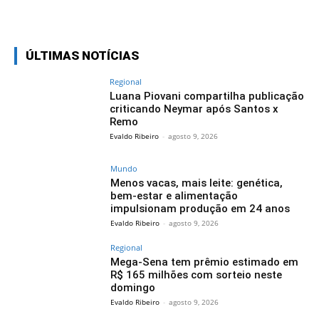
Facebook
Twitter
Pinterest
Wh
ÚLTIMAS NOTÍCIAS
Regional
Luana Piovani compartilha publicação
criticando Neymar após Santos x
Remo
Evaldo Ribeiro
-
agosto 9, 2026
Mundo
Menos vacas, mais leite: genética,
bem-estar e alimentação
impulsionam produção em 24 anos
Evaldo Ribeiro
-
agosto 9, 2026
Regional
Mega-Sena tem prêmio estimado em
R$ 165 milhões com sorteio neste
domingo
Evaldo Ribeiro
-
agosto 9, 2026