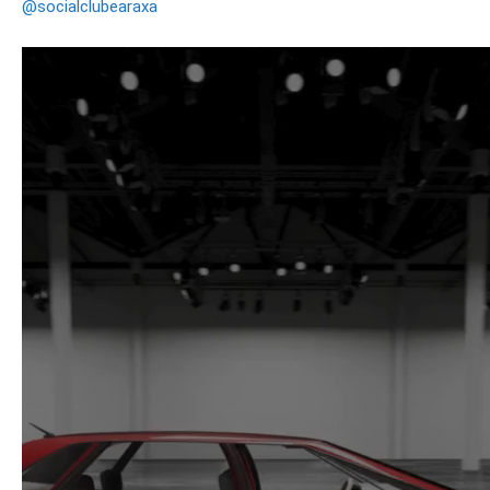
@socialclubearaxa